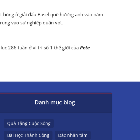
hặt bóng ở giải đấu Basel quê hương anh vào năm
rung vào sự nghiệp quần vợt.
c 286 tuần ở vị trí số 1 thế giới của
Pete
Danh mục blog
Quà Tặng Cuộc Sống
Bài Học Thành Công
Đắc nhân tâm