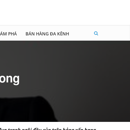
ÁM PHÁ
BÁN HÀNG ĐA KÊNH
rong
y đua tranh ngôi đầu của trên bảng xếp hạng