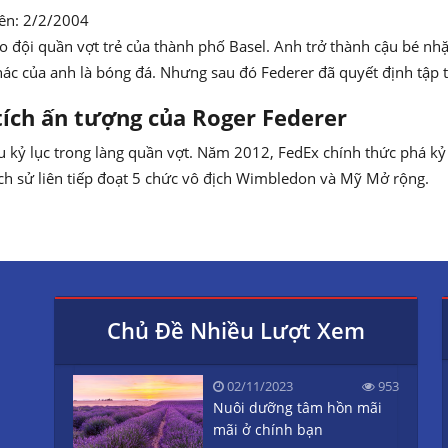
iên: 2/2/2004
vào đội quần vợt trẻ của thành phố Basel. Anh trở thành cậu bé n
c của anh là bóng đá. Nhưng sau đó Federer đã quyết định tập t
tích ấn tượng của Roger Federer
kỷ lục trong làng quần vợt. Năm 2012, FedEx chính thức phá kỷ lụ
 lịch sử liên tiếp đoạt 5 chức vô địch Wimbledon và Mỹ Mở rộng.
Chủ Đề Nhiều Lượt Xem
02/11/2023
953
Nuôi dưỡng tâm hồn mãi
mãi ở chính bạn