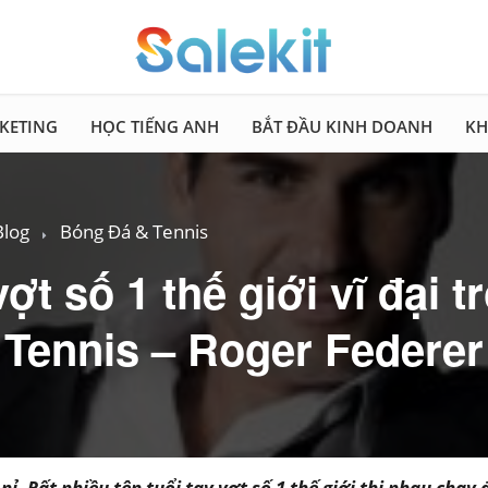
KETING
HỌC TIẾNG ANH
BẮT ĐẦU KINH DOANH
KH
Blog
Bóng Đá & Tennis
vợt số 1 thế giới vĩ đại t
 Tennis – Roger Federer
 nỉ. Rất nhiều tên tuổi tay vợt số 1 thế giới thi nhau chạ