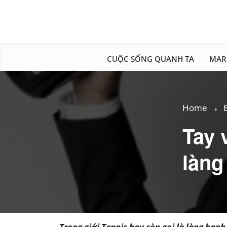
CUỘC SỐNG QUANH TA
MAR
Home
Tay 
làng
Trong giới Tennis hay còn gọi là làng banh